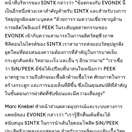
หน้าที่บริหารของ SINTX กล่าวว่า “ข้อตกลงกับ EVONIK นี้
เป็นอีกหนึ่งช่วงเวลาสำคัญสำหรับ SINTX และสำหรับวงการ
วัสดุปลูกฝังเฉพาะบุคคล “ด้วยการรวมความเชี่ยวชาญด้าน
การผลิตโพลิเมอร์ PEEK ในระดับอุตสาหกรรมของ
EVONIK เข้ากับความสามารถในการผลิตวัสดุชีวภาพ
ซิลิคอนไนไตรด์ของ SINTX เราสามารถส่งมอบวัสดุปลูกฝัง
ยุคใหม่ที่ตอบสนองความต้องการที่สำคัญในการบาดเจ็บ
กระดูกสันหลัง วิทยามะเร็ง และอื่น ๆ อีกมากมาย” “เราเชื่อ
ว่า SiN/PEEK มีข้อได้เปรียบที่น่าสนใจเหนือกว่า PEEK
มาตรฐาน รวมถึงลักษณะพื้นผิวต้านเชื้อโรค ศักยภาพในการ
สร้างกระดูก และการมองเห็นที่ดีขึ้น ซึ่งเป็นคุณสมบัติที่สำคัญ
ในขั้นตอนการผ่าตัดที่ซับซ้อนและมีความเสี่ยงสูง”
Marc Knebel หัวหน้าส่วนตลาดอุปกรณ์และระบบทางการ
แพทย์ของ EVONIK กล่าวว่า “เรารู้สึกตื่นเต้นที่จะได้
สนับสนุน SINTX ในการนำเส้นใยคอมโพสิต SiN/PEEK
ประสิทธิภาพสูงออกสู่ตลาด สำหรับการผลิตแบบเติมเนื้อวัสดุ