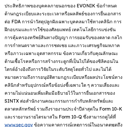
ประสิทธิภาพของบุคคลภายนอกของ EVONIK ข้อกำหนด
ด้านกฎระเบียบและระยะเวลาหรือผลลัพธ์ของการยื่นเอกสาร
ต่อ FDA การนำวัสดุปลูกฝังเฉพาะบุคคลมาใช้ทางคลินิก การ
ฝึกอบรมและการใช้ของศัลยแพทย์ เทคโนโลยีการแข่งขัน
การคุ้มครองทรัพย์สินทางปัญญา การยอมรับของตลาด กลไก
การกำหนดราคาและการชดเชย และภาวะเศรษฐกิจมหภาค
หรือภาวะเฉพาะอุตสาหกรรม ข้อความเกี่ยวกับคุณลักษณะ
ต้านเชื้อโรคหรือการสร้างกระดูกที่เป็นไปได้ของซิลิคอนไน
ไตรด์อ้างอิงถึงการวิจัยในระดับวัสดุโดยทั่วไป และไม่ได้
หมายความถึงการอนุมัติตามกฎระเบียบหรือผลประโยชน์ทาง
คลินิกสำหรับอุปกรณ์หรือข้อบ่งชี้เฉพาะใด ๆ ความเสี่ยงและ
ความไม่แน่นอนเพิ่มเติมมีอธิบายไว้ในการยื่นเอกสารของ
SINTX ต่อสำนักงานคณะกรรมการกำกับหลักทรัพย์และ
ตลาดหลักทรัพย์ รวมถึงรายงานประจำปีล่าสุดใน Form 10-K
และรายงานรายไตรมาสใน Form 10-Q ซึ่งสามารถดูได้ที่
www.sec.gov
ข้อความคาดการณ์เหตุการณ์ในอนาคตพูดถึง