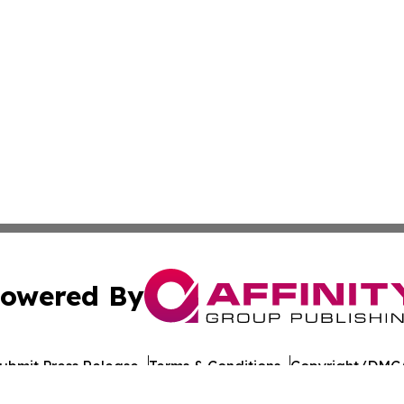
owered By
ubmit Press Release
Terms & Conditions
Copyright/DMCA
 Inc. dba Affinity Group Publishing & Funafuti Tech Repor