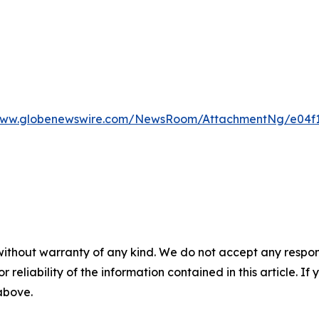
/www.globenewswire.com/NewsRoom/AttachmentNg/e04f1
without warranty of any kind. We do not accept any responsib
r reliability of the information contained in this article. I
 above.