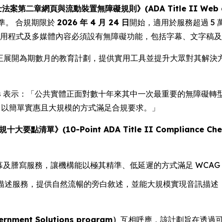
第二章網頁與流動裝置無障礙規則》(ADA Title II Web and Mob
準。 合規期限於
2026 年 4 月 24 日
開始，適用於服務超過 5
應用程式及多媒體內容必須設有無障礙功能，包括字幕、文字稿
ia 正展開為期數月的教育計劃，提供實用工具並提升大眾對其解
s
表示：「公共實體正面對數十年來其中一次最重要的無障礙轉型。
具，以簡單實惠且大規模的方式滿足合規要求。」
大要點清單》(10-Point ADA Title II Compliance Chec
字幕及謄寫服務，讓機構能以極其精準、低延遲的方式滿足 WCAG
描述服務，提供自然流暢的旁白敘述，並能大規模實現音訊描述，這方
ent Solutions program）
互相呼應，該計劃旨在透過