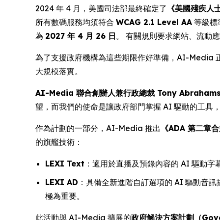
2024 年 4 月，美國司法部最終確定了
《美國殘疾人士法案
所有數碼服務均須符合
WCAG 2.1 Level AA
等級標
為
2027 年 4 月 26 日
。 有關規則要求網站、流動
為了支援政府機構為這些期限作好準備，AI-Med
大規模落實。
AI-Media 聯合創辦人兼行政總裁 Tony Abraham
望，而我們的使命是讓政府部門掌握 AI 驅動的工
作為計劃的一部分，AI-Media 推出
《ADA 第二章合規十
的旗艦技術：
LEXI Text
：適用於直播及預錄內容的 AI 驅動
LEXI AD
：具備全新進階自訂選項的 AI 驅動音訊
極為重要。
此活動與 AI-Media 擴展的
政府解決方案計劃（Governm