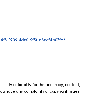
4f6-9709-4d60-9f5f-d86ef4a03fe2
ility or liability for the accuracy, content,
f you have any complaints or copyright issues