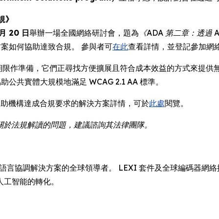
規》
 月 20 日
舉辦一場全國網絡研討會，題為
《ADA 第二章：透過 
方案如何協助達致合規。 參與者可
在此
查看詳情，並登記參加網
章期限作準備，它們正尋找方便擴展且符合成本效益的方式來提供無障礙數碼
共實體大規模地滿足 WCAG 2.1 AA 標準。
a 協助機構達成合規要求的解決方案詳情，可於
此處
閱覽。
如有關於法規解讀的問題，建議諮詢其法律團隊。
翻譯、字幕和語言協調解決方案的全球領導者。 LEXI 套件及全球編
人工智能的轉化。