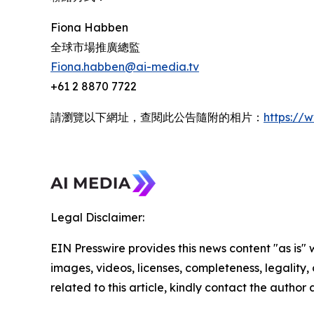
Fiona Habben
全球市場推廣總監
Fiona.habben@ai-media.tv
+61 2 8870 7722
請瀏覽以下網址，查閱此公告隨附的相片：
https:/
Legal Disclaimer:
EIN Presswire provides this news content "as is" 
images, videos, licenses, completeness, legality, o
related to this article, kindly contact the author