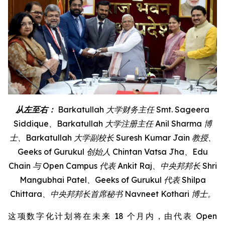
从左至右：
Barkatullah
大学财务主任
Smt. Sageera
Siddique
、
Barkatullah
大学注册主任
Anil Sharma
博
士、
Barkatullah
大学副校长
Suresh Kumar Jain
教授、
Geeks of Gurukul
创始人
Chintan Vatsa Jha
、
Edu
Chain
与
Open Campus
代表
Ankit Raj
、中央邦邦长
Shri
Mangubhai Patel
、
Geeks of Gurukul
代表
Shilpa
Chittara
、中央邦邦长首席秘书
Navneet Kothari
博士。
这项数字化计划将在未来 18 个月内，由代表 Open