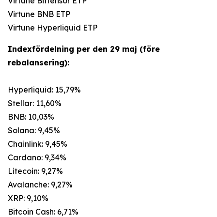
Virtune Bittensor ETP
Virtune BNB ETP
Virtune Hyperliquid ETP
Indexfördelning per den 29 maj (före
rebalansering):
Hyperliquid: 15,79%
Stellar: 11,60%
BNB: 10,03%
Solana: 9,45%
Chainlink: 9,45%
Cardano: 9,34%
Litecoin: 9,27%
Avalanche: 9,27%
XRP: 9,10%
Bitcoin Cash: 6,71%